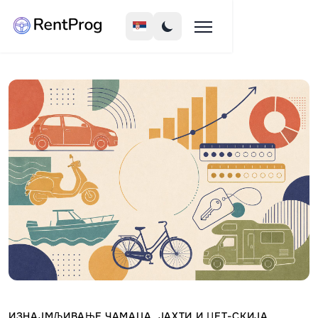
ИЗНАЈМЉИВАЊЕ ЧАМАЦА, ЈАХТИ И ЏЕТ-СКИЈА