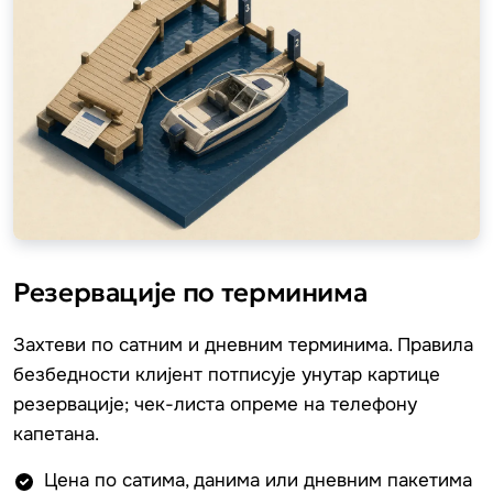
Резервације по терминима
Захтеви по сатним и дневним терминима. Правила
безбедности клијент потписује унутар картице
резервације; чек-листа опреме на телефону
капетана.
Цена по сатима, данима или дневним пакетима