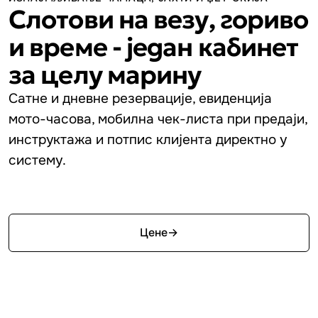
Слотови на везу, гориво
и време - један кабинет
за целу марину
Сатне и дневне резервације, евиденција
мото-часова, мобилна чек-листа при предаји,
инструктажа и потпис клијента директно у
систему.
Почните бесплатно
Цене
→