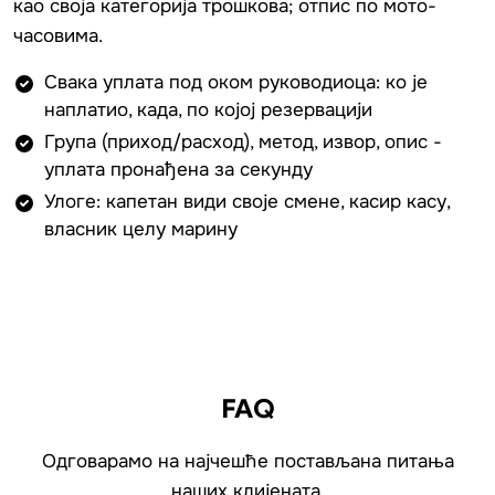
као своја категорија трошкова; отпис по мото-
часовима.
Свака уплата под оком руководиоца: ко је
наплатио, када, по којој резервацији
Група (приход/расход), метод, извор, опис -
уплата пронађена за секунду
Улоге: капетан види своје смене, касир касу,
власник целу марину
FAQ
Одговарамо на најчешће постављана питања
наших клијената.