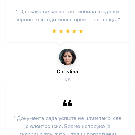
" Одржавање вашег аутомобила ажурним
сервисом штеди много времена и новца. "
Christina
UK
" Документе сада уопште не штампамо, све
је електронско. Време испоруке је
скраћено три пута. Стални подсетници