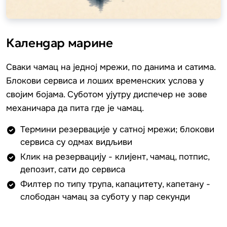
Календар марине
Сваки чамац на једној мрежи, по данима и сатима.
Блокови сервиса и лоших временских услова у
својим бојама. Суботом ујутру диспечер не зове
механичара да пита где је чамац.
Термини резервације у сатној мрежи; блокови
сервиса су одмах видљиви
Клик на резервацију - клијент, чамац, потпис,
депозит, сати до сервиса
Филтер по типу трупа, капацитету, капетану -
слободан чамац за суботу у пар секунди