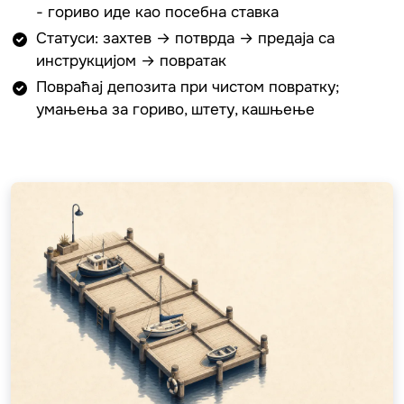
- гориво иде као посебна ставка
Статуси: захтев → потврда → предаја са
инструкцијом → повратак
Повраћај депозита при чистом повратку;
умањења за гориво, штету, кашњење