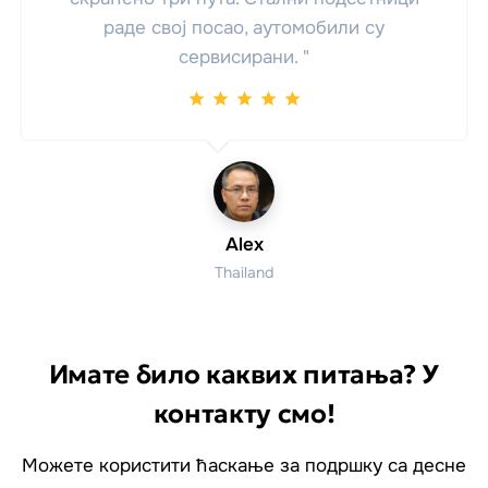
раде свој посао, аутомобили су
сервисирани. "
Alex
Thailand
Имате било каквих питања? У
контакту смо!
Можете користити ћаскање за подршку са десне