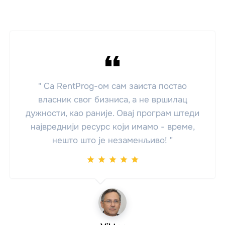
" Са RentProg-ом сам заиста постао
власник свог бизниса, а не вршилац
дужности, као раније. Овај програм штеди
највреднији ресурс који имамо - време,
нешто што је незаменљиво! "