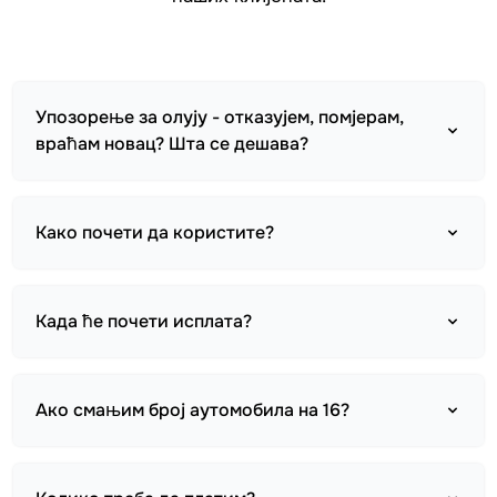
Упозорење за олују - отказујем, помјерам,
враћам новац? Шта се дешава?
Како почети да користите?
Када ће почети исплата?
Ако смањим број аутомобила на 16?