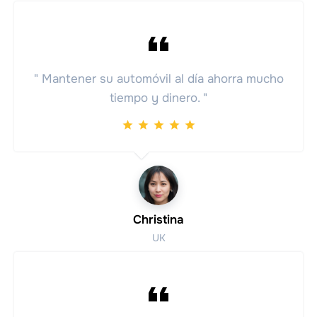
" Mantener su automóvil al día ahorra mucho
tiempo y dinero. "
Christina
UK