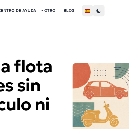
Inscribi
CENTRO DE AYUDA
OTRO
BLOG
a flota
s sin
culo ni