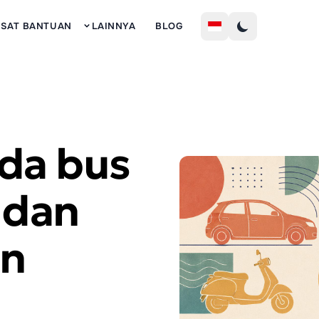
Mendaf
USAT BANTUAN
LAINNYA
BLOG
da bus
 dan
an