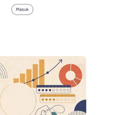
tar
Masuk