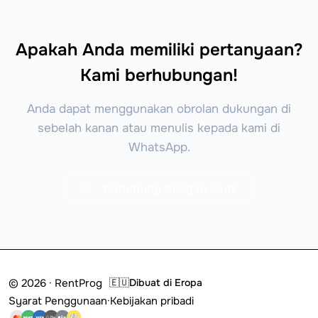
Apakah Anda memiliki pertanyaan?
Kami berhubungan!
Anda dapat menggunakan obrolan dukungan di
sebelah kanan atau menulis kepada kami di
WhatsApp.
Terhubung dengan kami
© 2026 · RentProg
🇪🇺
Dibuat di Eropa
Syarat Penggunaan
·
Kebijakan pribadi