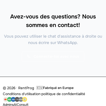
Avez-vous des questions? Nous
sommes en contact!
Vous pouvez utiliser le chat d'assistance à droite ou
nous écrire sur WhatsApp.
Connecte-toi avec nous
© 2026 · RentProg
🇪🇺
Fabriqué en Europe
Conditions d'utilisation
·
politique de confidentialité
Admins
AI
Consult