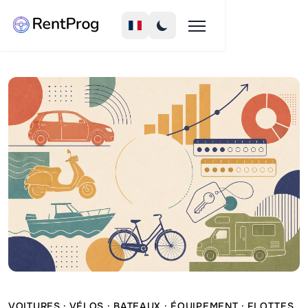
VOITURES · VÉLOS · BATEAUX · ÉQUIPEMENT · FLOTTES