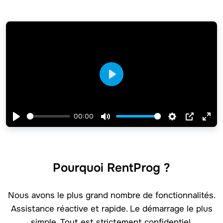
Play
00:00
Play
Mute
Settings
PIP
Ent
full
Pourquoi RentProg ?
Nous avons le plus grand nombre de fonctionnalités.
Assistance réactive et rapide. Le démarrage le plus
simple. Tout est strictement confidentiel.