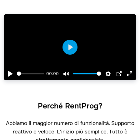
Play
00:00
Play
Mute
Settings
PIP
Ent
full
Perché RentProg?
Abbiamo il maggior numero di funzionalità. Supporto
reattivo e veloce. L'inizio più semplice. Tutto è