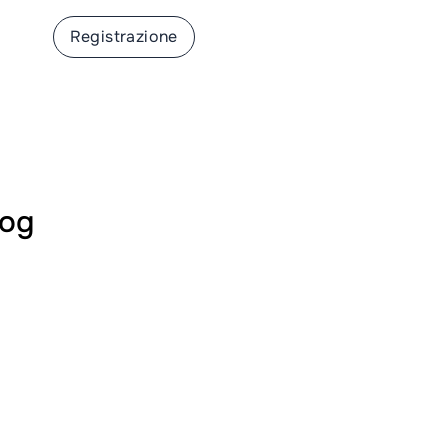
ione
Registrazione
rog