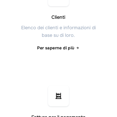
Clienti
Elenco dei clienti e informazioni di
base su di loro.
Per saperne di più