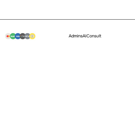
Admins
AI
Consult