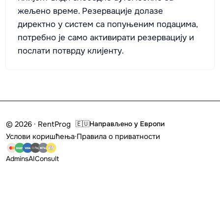
жељено време. Резервације долазе
директно у систем са попуњеним подацима,
потребно је само активирати резервацију и
послати потврду клијенту.
© 2026 · RentProg
🇪🇺
Направљено у Европи
Услови коришћења
·
Правила о приватности
Admins
AI
Consult