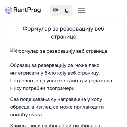
Формулар за резервацију веб
странице
Образац за резервацију се може лако
интегрисати у било коју веб страницу.
Потребно је да унесете само три реда кода.
Нису потребни програмери.
Сва подешавања су направљена у коду
обрасца, а изглед се може прилагодити
помоћу css-а.
Клијент види слободне аутомобиле за