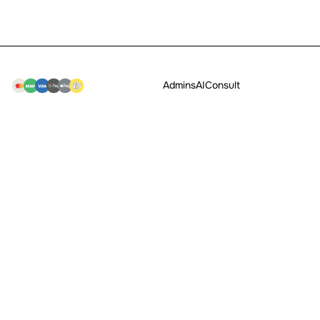
Admins
AI
Consult