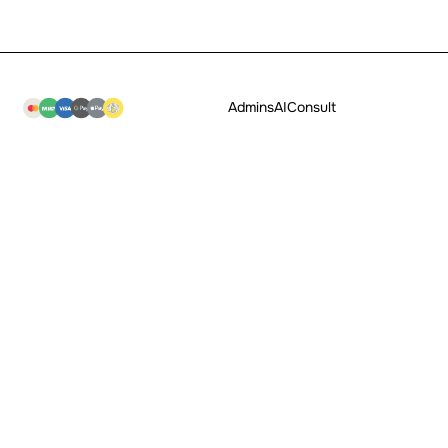
Admins
AI
Consult