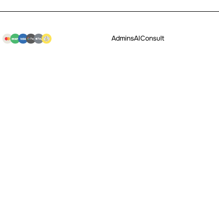
Admins
AI
Consult