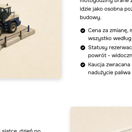
motogodziny brane z 
idzie jako osobna p
budowy.
Cena za zmianę, 
wszystko według
Statusy rezerwac
powrót - widoczn
Kaucja zwracana p
nadużycie paliwa 
 siatce, dzień po