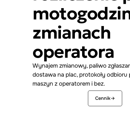
motogodzin
zmianach
operatora
Wynajem zmianowy, paliwo zgłaszan
dostawa na plac, protokoły odbioru p
maszyn z operatorem i bez.
Zacznij za darmo
Cennik
→