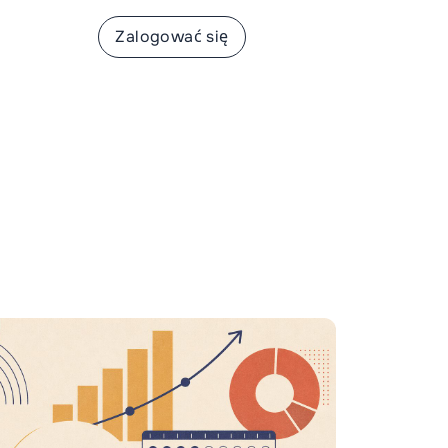
apisać się
Zalogować się