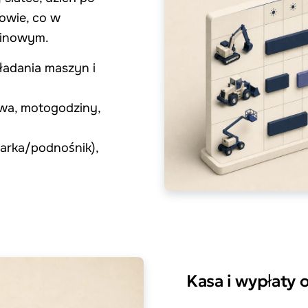
dowie, co w
zinowym.
ładania maszyn i
owa, motogodziny,
warka/podnośnik),
Kasa i wypłaty