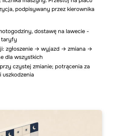
licznika maszyny. Przestój na placu
ozycja, podpisywany przez kierownika
motogodziny, dostawę na lawecie -
 taryfy
ji: zgłoszenie → wyjazd → zmiana →
e dla wszystkich
rzy czystej zmianie; potrącenia za
i uszkodzenia