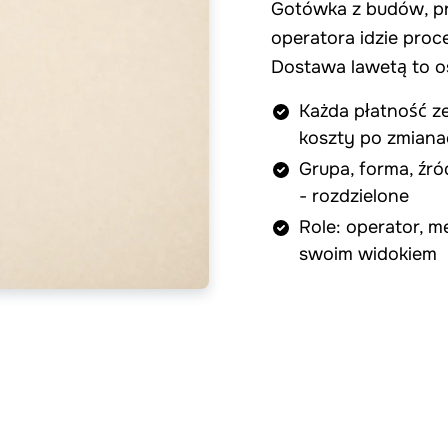
Gotówka z budów, pr
operatora idzie proc
Dostawa lawetą to o
Każda płatność ze
koszty po zmian
Grupa, forma, źró
- rozdzielone
Role: operator, m
swoim widokiem