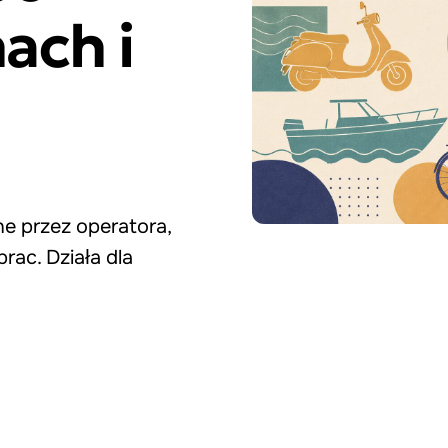
ach i
e przez operatora,
rac. Działa dla