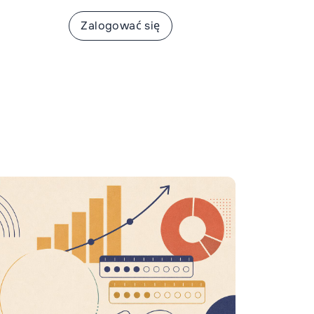
apisać się
Zalogować się