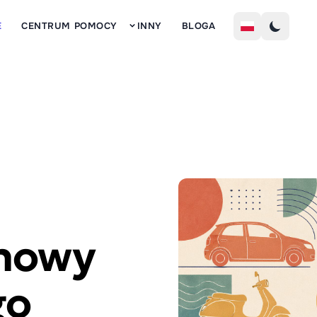
Z
E
CENTRUM POMOCY
INNY
BLOGA
nowy
go