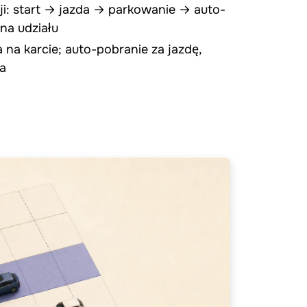
ji: start → jazda → parkowanie → auto-
na udziału
na karcie; auto-pobranie za jazdę,
ta