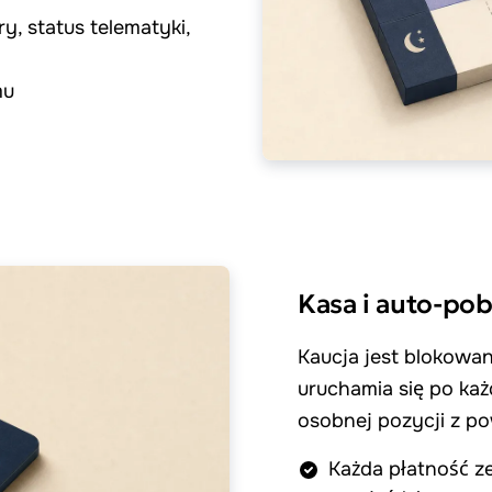
y, status telematyki,
mu
Kasa i auto-pob
Kaucja jest blokowan
uruchamia się po każd
osobnej pozycji z p
Każda płatność z