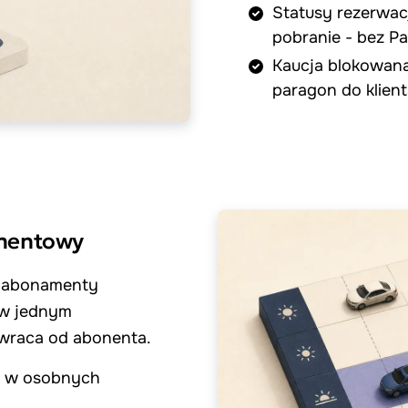
Statusy rezerwac
pobranie - bez Pa
Kaucja blokowana 
paragon do klien
amentowy
e abonamenty
 w jednym
 wraca od abonenta.
 - w osobnych