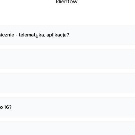
klientów.
cznie - telematyka, aplikacja?
o 16?