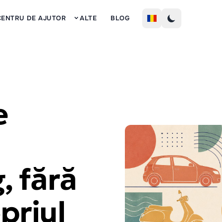
Inscrie
CENTRU DE AJUTOR
ALTE
BLOG
e
, fără
opriul