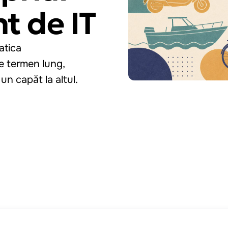
t de IT
atica
pe termen lung,
un capăt la altul.