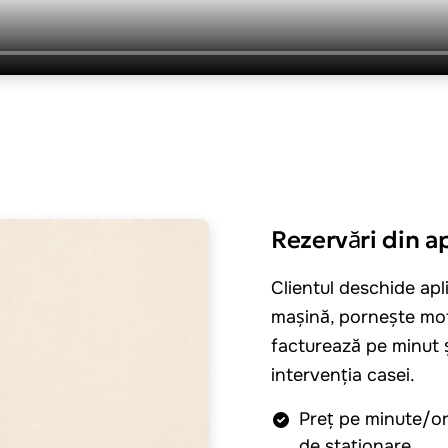
Rezervări din ap
Clientul deschide apl
mașină, pornește mo
facturează pe minut ș
intervenția casei.
Preț pe minute/or
de staționare