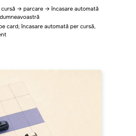
 → cursă → parcare → încasare automată
a dumneavoastră
pe card; încasare automată per cursă,
ent