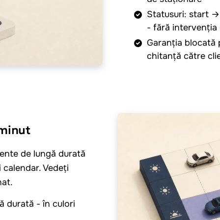
Statusuri: start
- fără intervenți
Garanția blocată 
chitanță către cli
minut
ente de lungă durată
 calendar. Vedeți
nat.
ă durată - în culori