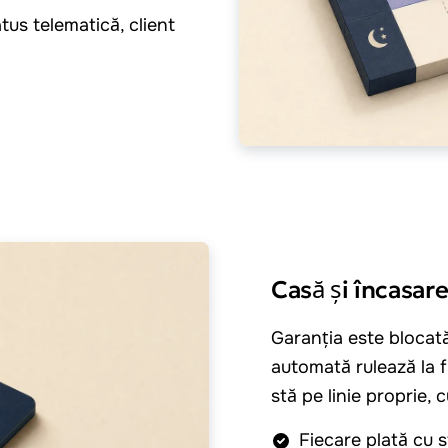
atus telematică, client
Casă și încasar
Garanția este blocată
automată rulează la f
stă pe linie proprie, 
Fiecare plată cu s