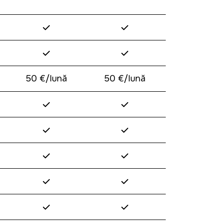
✓
✓
✓
✓
50 €/lună
50 €/lună
✓
✓
✓
✓
✓
✓
✓
✓
✓
✓