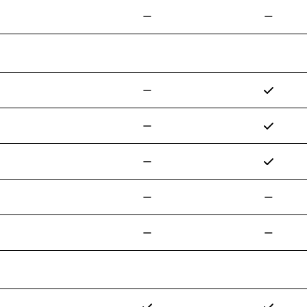
—
—
✓
—
✓
—
✓
—
—
—
—
—
✓
✓