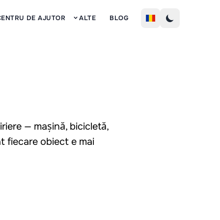
Inscrie
CENTRU DE AJUTOR
ALTE
BLOG
riere — mașină, bicicletă,
t fiecare obiect e mai