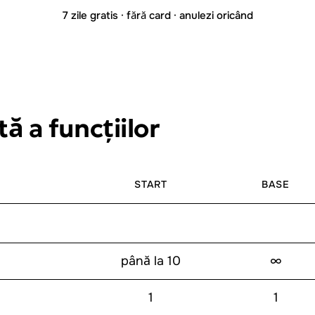
7 zile gratis · fără card · anulezi oricând
ă a funcțiilor
START
BASE
până la 10
∞
1
1