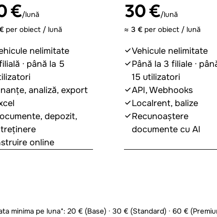
0 €
30 €
/lună
/lună
€
per obiect / lună
≈
3 €
per obiect / lună
ehicule nelimitate
Vehicule nelimitate
filială · până la 5
Până la 3 filiale · pân
ilizatori
15 utilizatori
inanțe, analiză, export
API, Webhooks
xcel
Localrent, balize
ocumente, depozit,
Recunoaștere
ntreținere
documente cu AI
nstruire online
Alege planul
Alege planul
ata minima pe luna*: 20 € (Base) · 30 € (Standard) · 60 € (Premi