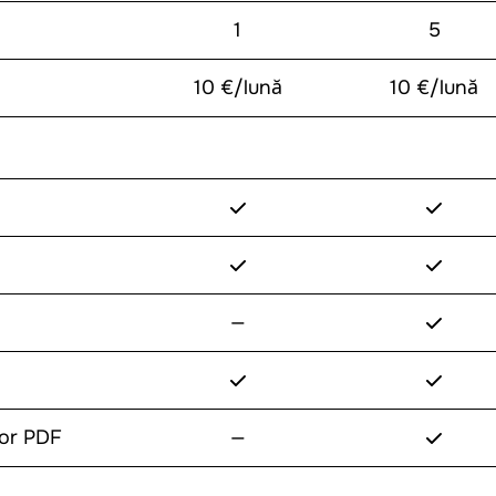
1
5
10 €/lună
10 €/lună
✓
✓
✓
✓
✓
—
✓
✓
✓
lor PDF
—