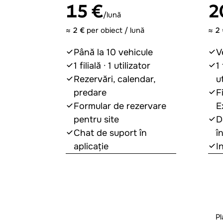
2
15 €
/lună
≈
2 
≈
2 €
per obiect / lună
V
Până la 10 vehicule
1 
1 filială · 1 utilizator
ut
Rezervări, calendar,
F
predare
E
Formular de rezervare
D
pentru site
î
Chat de suport în
I
aplicație
Începe gratuit
Pl