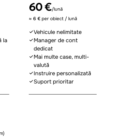
60 €
/lună
≈
6 €
per obiect / lună
Vehicule nelimitate
ă la
Manager de cont
dedicat
Mai multe case, multi-
valută
Instruire personalizată
Suport prioritar
Contactați-ne
um)