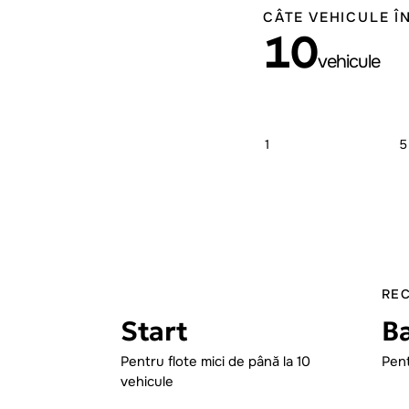
CÂTE VEHICULE ÎN
10
vehicule
1
5
RE
Start
B
Pentru flote mici de până la 10
Pent
vehicule