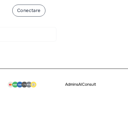
-te
Conectare
Admins
AI
Consult