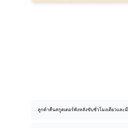
ลูกค้าคืนสกูตเตอร์พังหลังขับชั่วโมงเดียวและมี