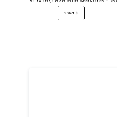
เริ่มฟรี
ราคา
→