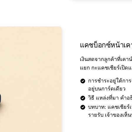
แคชบ็อกซ์หน้าเคา
เงินสดจากลูกค้าที่เคาน์
แยก กะแคชเชียร์เปิดแ
การชำระอยู่ใต้กา
อยู่บนการ์ดเดียว
วิธี แหล่งที่มา คำ
บทบาท: แคชเชียร์เ
รายรับ เจ้าของเห็น