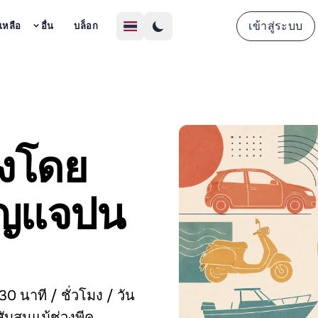
ลงชื่อ
เข้าสู่ระบบ
ยเหลือ
อื่น
บล็อก
มงโดย
กุญแจปน
0 นาที / ชั่วโมง / วัน
ับสนแม้ช่วงพีค