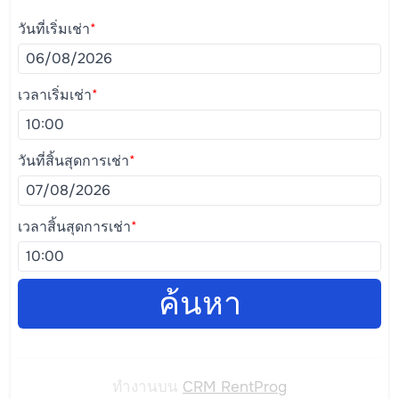
วันที่เริ่มเช่า
*
เวลาเริ่มเช่า
*
วันที่สิ้นสุดการเช่า
*
เวลาสิ้นสุดการเช่า
*
ค้นหา
ทำงานบน
CRM RentProg