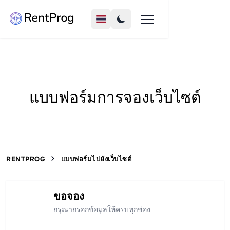
แบบฟอร์มการจองเว็บไซต์
RENTPROG
แบบฟอร์มไปยังเว็บไซต์
ขอจอง
i
กรุณากรอกข้อมูลให้ครบทุกช่อง