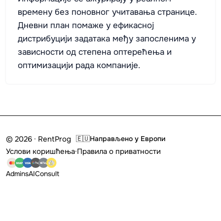
времену без поновног учитавања странице.
Дневни план помаже у ефикасној
дистрибуцији задатака међу запосленима у
зависности од степена оптерећења и
оптимизацији рада компаније.
© 2026 · RentProg
🇪🇺
Направљено у Европи
Услови коришћења
·
Правила о приватности
Admins
AI
Consult