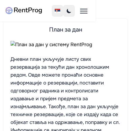
План за дан
Дневни план укључује листу свих
резервација за текући дан хронолошким
редом. Овде можете пронаћи основне
информације о резервацији, поставити
одговорног радника и контролисати
издавање и пријем предмета за
изнајмљивање. Такође, план за дан укључује
техничке резервације, које се издају када се
објекат ставља на одржавање, поправку и сл.
Информације се ажурирају у реалном