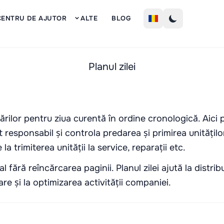
Inscrie
CENTRU DE AJUTOR
ALTE
BLOG
Planul zilei
rvărilor pentru ziua curentă în ordine cronologică. Aici 
responsabil și controla predarea și primirea unitățilo
la trimiterea unității la service, reparații etc.
l fără reîncărcarea paginii. Planul zilei ajută la distrib
re și la optimizarea activității companiei.