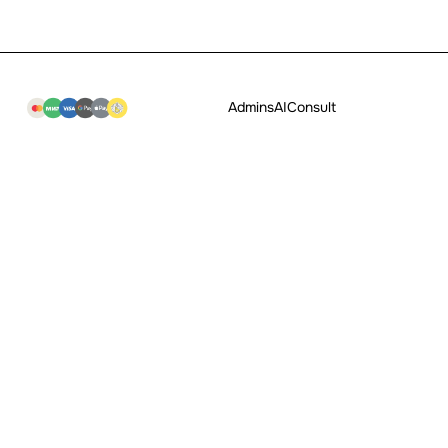
Admins
AI
Consult