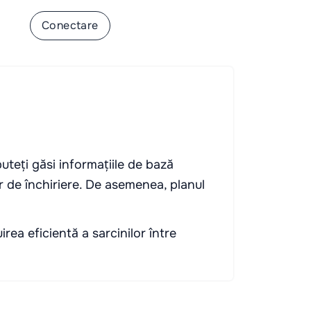
-te
Conectare
puteți găsi informațiile de bază
r de închiriere. De asemenea, planul
uirea eficientă a sarcinilor între