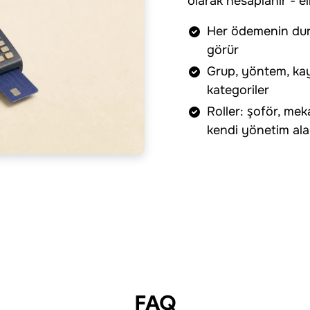
olarak hesaplanır - e
Her ödemenin durum
görür
Grup, yöntem, kayn
kategoriler
Roller: şoför, mek
kendi yönetim ala
FAQ