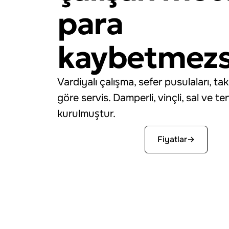
para
kaybetmezs
Vardiyalı çalışma, sefer pusulaları, t
göre servis. Damperli, vinçli, sal ve te
kurulmuştur.
Ücretsiz başla
Fiyatlar
→