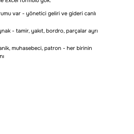
lle Excel formülü yok.
u var - yönetici geliri ve gideri canlı
ak - tamir, yakıt, bordro, parçalar ayrı
anik, muhasebeci, patron - her birinin
nı