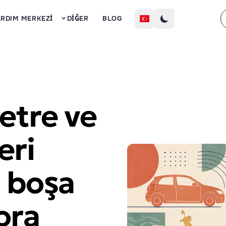
Kayıt
ARDIM MERKEZI
DIĞER
BLOG
etre ve
eri
- boşa
ora