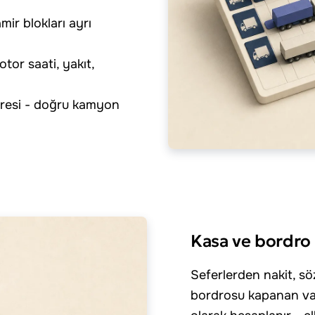
mir blokları ayrı
tor saati, yakıt,
iltresi - doğru kamyon
Kasa ve bordro
Seferlerden nakit, sö
bordrosu kapanan var