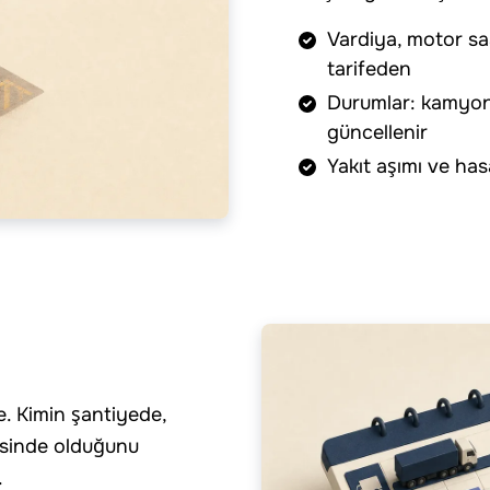
Vardiya, motor saa
tarifeden
Durumlar: kamyon
güncellenir
Yakıt aşımı ve ha
e. Kimin şantiyede,
visinde olduğunu
.