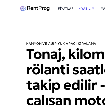
FIYATLARI
YAZILIM
Y
KAMYON VE AĞIR YÜK ARACI KIRALAMA
Tonaj, kilom
rölanti saatl
takip edilir 
çalışan mot