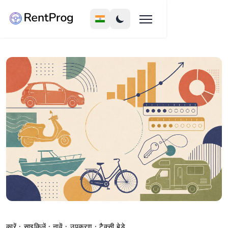
कारें · साइकिलें · नावें · उपकरण · टैक्सी बेड़े