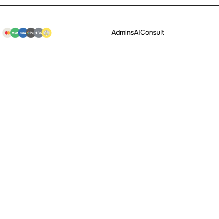
Admins
AI
Consult