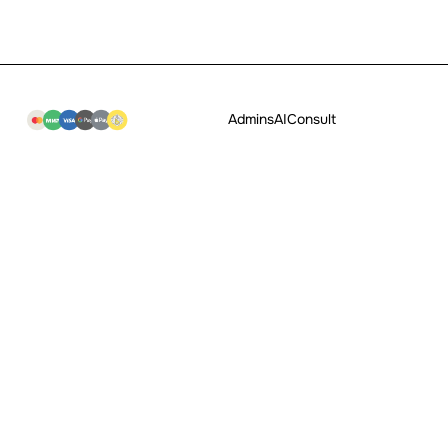
Admins
AI
Consult