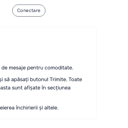
-te
Conectare
ne de mesaje pentru comoditate.
 și să apăsați butonul Trimite. Toate
easta sunt afișate în secțiunea
rea închirierii și altele.