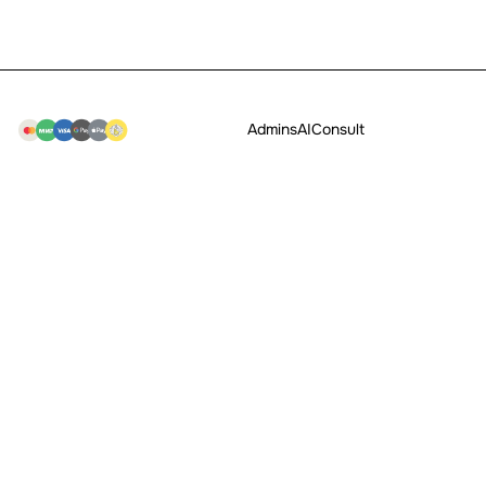
Admins
AI
Consult