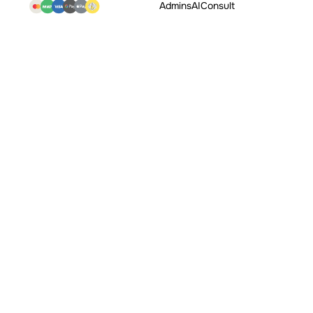
Admins
AI
Consult