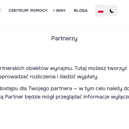
Z
E
CENTRUM POMOCY
INNY
BLOGA
Partnerzy
artnerskich obiektów wynajmu. Tutaj możesz tworzyć
rowadzać rozliczenia i śledzić wypłaty.
dostępu dla Twojego partnera — w tym celu należy d
lą Partner będzie mógł przeglądać informacje wyłąc