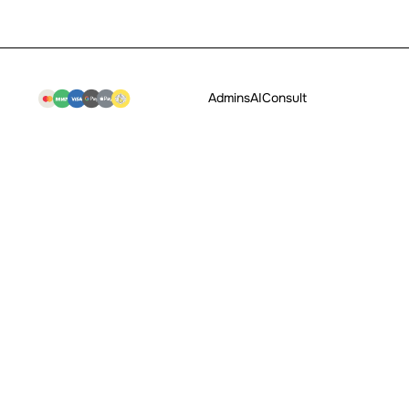
Admins
AI
Consult