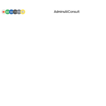
Admins
AI
Consult