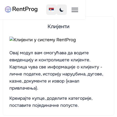
Клијенти
Овај модул вам омогућава да водите
евиденцију и контролишете клијенте.
Картица чува све информације о клијенту -
личне податке, историју наруџбина, дугове,
казне, документе и извор (канал
привлачења).
Креирајте купце, доделите категорије,
поставите појединачне попусте.