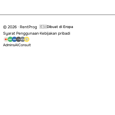
© 2026 · RentProg
🇪🇺
Dibuat di Eropa
Syarat Penggunaan
·
Kebijakan pribadi
Admins
AI
Consult