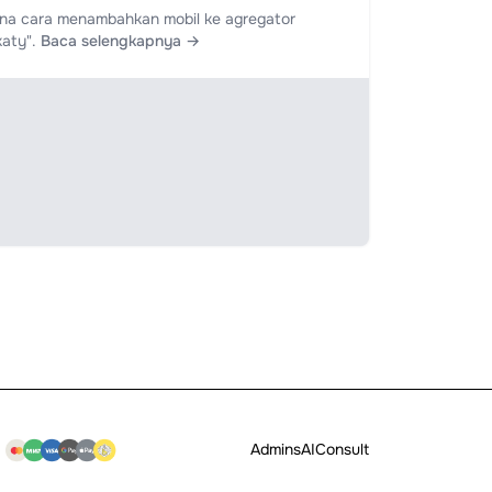
na cara menambahkan mobil ke agregator
katy".
Baca selengkapnya →
Admins
AI
Consult