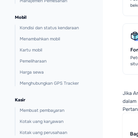
Manajemen Pemesanan
bek
Mobil
Kondisi dan status kendaraan
Menambahkan mobil
For
Kartu mobil
Pet
Pemeliharaan
sit
Harga sewa
Menghubungkan GPS Tracker
Jika A
Kasir
dalam 
Perta
Membuat pembayaran
Kotak uang karyawan
Kotak uang perusahaan
Ba