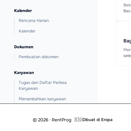
Bek
Kalender
Bac
Rencana Harian
Kalender
Ba
Dokumen
Men
sel
Pembuatan dokumen
Karyawan
Tugas dan Daftar Periksa
Karyawan
Menambahkan karyawan
Peran pengguna
© 2026 · RentProg
🇪🇺
Dibuat di Eropa
Gaji
Modul Mitra