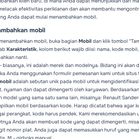
ahkan klien baru, di mana Anda dapat menunjukkan dari mana
melacak efektivitas periklanan dan akan membantu mengontro
ng Anda dapat mulai menambahkan mobil.
mbahkan mobil
 menambahkan mobil, buka bagian
Mobil
dan klik tombol "Ta
tab
Karakteristik
, kolom berikut wajib diisi: nama, kode mobil
ahkan nanti.
- biasanya, ini adalah merek dan modelnya. Bidang ini akan d
jika Anda menggunakan formulir pemesanan kami untuk situs 
mobil
adalah sebutan unik pada mobil untuk mengidentifikasi 
t, nyaman dan dapat dimengerti oleh karyawan. Berdasark
 model yang sama satu sama lain, misalnya: Renault Sandero
ilkan mobil berdasarkan kode. Harap dicatat bahwa agar k
ai perangkat, kode harus pendek. Kami merekomendasikan 
utnya Anda akan membuat kode yang dapat dimengerti, misa
igit nomor plat. Anda juga dapat memasukkan huruf yang men
is, M - girboks manual.