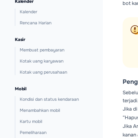
Kalender
bot kam
Kalender
Rencana Harian
Kasir
Membuat pembayaran
Kotak uang karyawan
Kotak uang perusahaan
Peng
Mobil
Sebelu
Kondisi dan status kendaraan
terjad
Jika d
Menambahkan mobil
“Hapus
Kartu mobil
Jika A
Pemeliharaan
kanan 