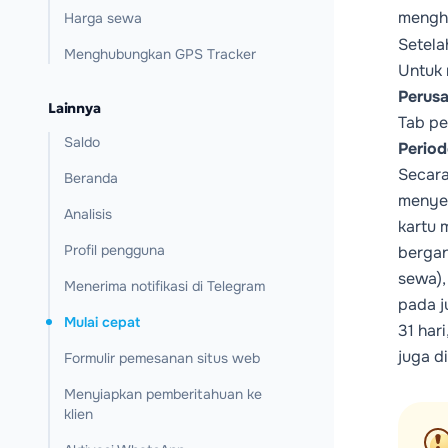
mengh
Harga sewa
Setela
Menghubungkan GPS Tracker
Untuk 
Perus
Lainnya
Tab p
Saldo
Period
Secara
Beranda
menyes
Analisis
kartu 
Profil pengguna
bergan
sewa),
Menerima notifikasi di Telegram
pada j
Mulai cepat
31 har
juga d
Formulir pemesanan situs web
Menyiapkan pemberitahuan ke
klien