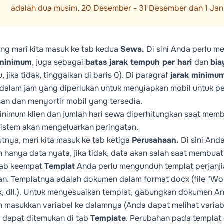
adalah dua musim, 20 Desember - 31 Desember dan 1 Janua
ng mari kita masuk ke tab kedua
Sewa.
Di sini Anda perlu m
minimum
, juga sebagai
batas jarak tempuh per hari
dan
bia
, jika tidak, tinggalkan di baris 0). Di paragraf
jarak minimu
dalam jam yang diperlukan untuk menyiapkan mobil untuk pe
n dan menyortir mobil yang tersedia.
inimum klien dan jumlah hari sewa diperhitungkan saat membu
istem akan mengeluarkan peringatan.
utnya, mari kita masuk ke tab ketiga
Perusahaan.
Di sini And
n hanya data nyata, jika tidak, data akan salah saat membua
tab keempat
Templat
Anda perlu mengunduh templat perjanji
an. Templatnya adalah dokumen dalam format docx (file "Wor
, dll.). Untuk menyesuaikan templat, gabungkan dokumen Anda
an masukkan variabel ke dalamnya (Anda dapat melihat varia
i dapat ditemukan di tab
Template
. Perubahan pada templat