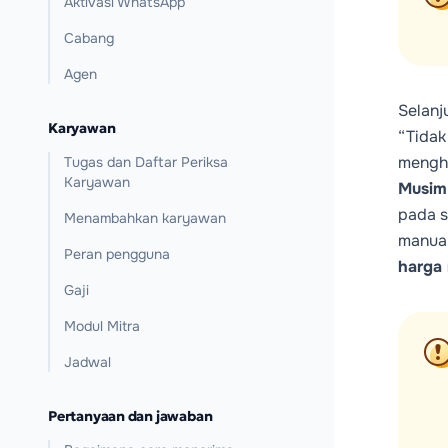
Aktivasi WhatsApp
Cabang
Agen
Selanj
Karyawan
“Tidak
mengha
Tugas dan Daftar Periksa
Karyawan
Musim
pada s
Menambahkan karyawan
manual
Peran pengguna
harga
Gaji
Modul Mitra
Jadwal
Pertanyaan dan jawaban