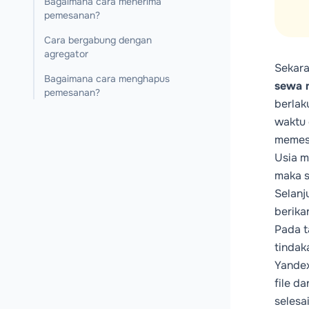
Bagaimana cara menerima
pemesanan?
Cara bergabung dengan
agregator
Sekara
Bagaimana cara menghapus
sewa 
pemesanan?
berlaku
waktu 
memesa
Usia m
maka s
Selanj
berika
Pada 
tindak
Yandex
file d
selesa