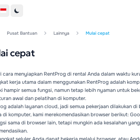
Pusat Bantuan
Lainnya
Mulai cepat
ai cepat
ri cara menyiapkan RentProg di rental Anda dalam waktu kura
kat kerja utama dalam menggunakan RentProg adalah kompute
ki hampir semua fungsi, namun tetap lebih nyaman untuk beker
uran awal dan pelatihan di komputer.
og adalah layanan cloud, jadi semua pekerjaan dilakukan di b
a di komputer, kami merekomendasikan browser berikut: Goo
gsi sama di browser lain, tetapi mungkin ada kesalahan yang 
mendasikan.
angkat seluler Anda dapat bekerja melalui browser, atau Anda 