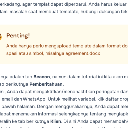
Terkadang, agar templat dapat diperbarui, Anda harus keluar
ami masalah saat membuat template, hubungi dukungan tek
Penting!
Anda hanya perlu mengupload template dalam format doc
spasi atau simbol, misalnya agreement.docx
tnya adalah tab
Beacon
, namun dalam tutorial ini kita aka
ab berikutnya
Pemberitahuan.
 ini, Anda dapat mengaktifkan/menonaktifkan peringatan dan
i email dan WhatsApp. Untuk melihat variabel, klik daftar d
 bawah halaman. Dengan menggunakannya, Anda dapat memas
apat menemukan informasi selengkapnya tentang menyiapka
eralih ke tab berikutnya
Klien
. Di sini Anda dapat menambahk