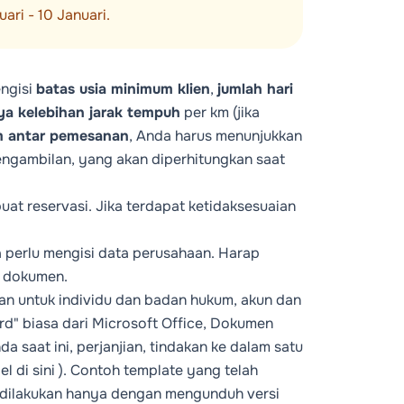
ri - 10 Januari.
engisi
batas usia minimum klien
,
jumlah hari
ya kelebihan jarak tempuh
per km (jika
m antar pemesanan
, Anda harus menunjukkan
ngambilan, yang akan diperhitungkan saat
at reservasi. Jika terdapat ketidaksesuaian
a perlu mengisi data perusahaan. Harap
t dokumen.
an untuk individu dan badan hukum, akun dan
d" biasa dari Microsoft Office, Dokumen
 saat ini, perjanjian, tindakan ke dalam satu
bel
di sini
). Contoh template yang telah
 dilakukan hanya dengan mengunduh versi