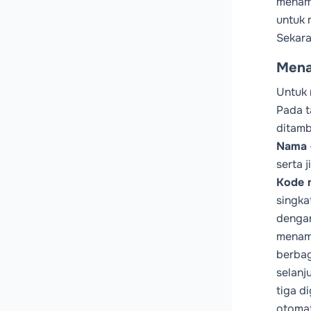
menamb
untuk 
Sekara
Mena
Untuk
Pada 
ditamb
Nama
serta 
Kode 
singka
dengan
menamp
berbag
selanj
tiga d
otomat