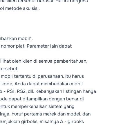
 klien tersebut berasal. Hal ini berguna
l metode akuisisi.
mbahkan mobil".
, nomor plat. Parameter lain dapat
ilihat oleh klien di semua pemberitahuan,
tersebut.
mobil tertentu di perusahaan. Itu harus
an kode, Anda dapat membedakan mobil
 - RS1, RS2, dll. Kebanyakan listingan hanya
ode dapat ditampilkan dengan benar di
untuk memperkenalkan sistem yang
lnya, huruf pertama merek dan model, dan
unjukkan girboks, misalnya A - girboks