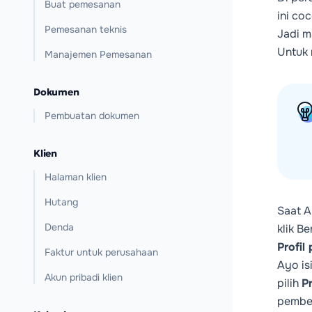
Buat pemesanan
ini co
Pemesanan teknis
Jadi ma
Untuk 
Manajemen Pemesanan
Dokumen
Pembuatan dokumen
Klien
Halaman klien
Hutang
Saat A
Denda
klik B
Profil
Faktur untuk perusahaan
Ayo is
Akun pribadi klien
pilih
Pr
pember