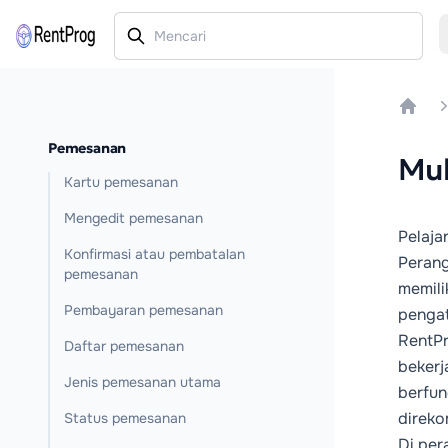
Home
Pemesanan
Mul
Kartu pemesanan
Mengedit pemesanan
Pelaja
Konfirmasi atau pembatalan
Perang
pemesanan
memili
Pembayaran pemesanan
pengat
RentPr
Daftar pemesanan
bekerj
Jenis pemesanan utama
berfun
direko
Status pemesanan
Di per