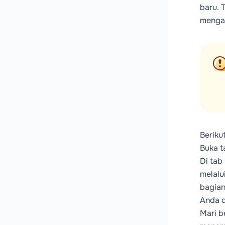
baru. 
mengal
Beriku
Buka t
Di tab
melalu
bagian
Anda d
Mari b