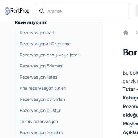
Rezervasyonlar
Rezervasyon kartı
Home
Rezervasyonu düzenleme
Bor
Rezervasyon onayı veya iptali
Rezervasyon ödemesi
Bu böl
Rezervasyon listesi
gerekl
Ana rezervasyon türleri
Tutar
-
Katego
Rezervasyon durumları
Rezer
Rezervasyon oluştur
olduğu
Teknik rezervasyon
Müşter
Açıkl
Rezervasyon Yönetimi