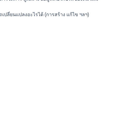
รถเปลี่ยนแปลงอะไรได้ (การสร้าง แก้ไข ฯลฯ)