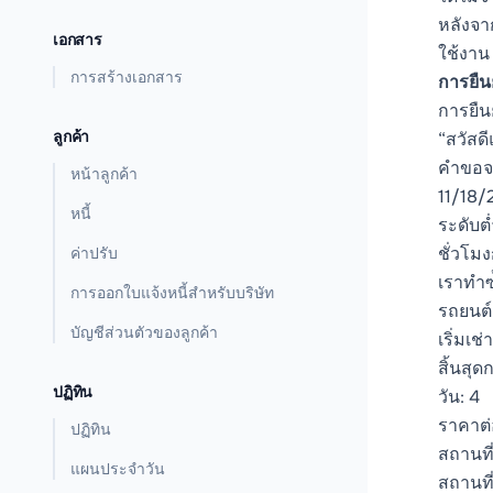
หลังจา
เอกสาร
ใช้งาน
การสร้างเอกสาร
การยืน
การยืนย
ลูกค้า
“สวัสดี
คำขอจอ
หน้าลูกค้า
11/18/
หนี้
ระดับต
ชั่วโม
ค่าปรับ
เราทำซ
การออกใบแจ้งหนี้สำหรับบริษัท
รถยนต์
บัญชีส่วนตัวของลูกค้า
เริ่มเช
สิ้นสุด
ปฏิทิน
วัน: 4
ราคาต่
ปฏิทิน
สถานที
แผนประจำวัน
สถานที