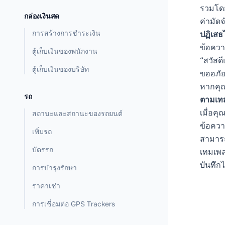
รวมโดย
กล่องเงินสด
ค่ามัด
การสร้างการชำระเงิน
ปฏิเสธ
ข้อความ
ตู้เก็บเงินของพนักงาน
“สวัสดี
ตู้เก็บเงินของบริษัท
ขออภัย
หากคุณ
รถ
ตามเท
เมื่อค
สถานะและสถานะของรถยนต์
ข้อควา
เพิ่มรถ
สามารถ
บัตรรถ
เทมเพล
บันทึกไ
การบำรุงรักษา
ราคาเช่า
การเชื่อมต่อ GPS Trackers