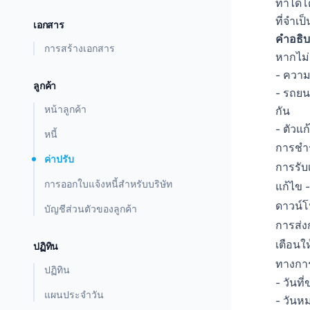
ทำได้โ
ที่จำเ
เอกสาร
คำอธิ
การสร้างเอกสาร
หากไม่
- ความ
ลูกค้า
- รถยน
หน้าลูกค้า
กัน
- ตัวแก
หนี้
การชำร
ค่าปรับ
การรับเ
การออกใบแจ้งหนี้สำหรับบริษัท
แก้ไข -
ดาวน์โ
บัญชีส่วนตัวของลูกค้า
การส่งก
เตือนให
ปฏิทิน
ทางการ
ปฏิทิน
- วันที
แผนประจำวัน
- วันห