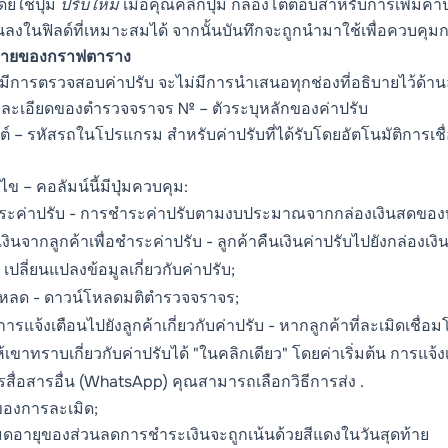
ดยใช้ปุ่ม
ปรับใหม่
เมื่อคุณคลิกปุ่ม กล่องโต้ตอบสำหรับการเพิ่มค
ป็นลงในฟิลด์ที่เหมาะสมได้ จากนั้นบันทึกจะถูกนำมาใช้เพื่อควบคุ
บายของกราฟตาราง
มีการตรวจสอบค่าปรับ จะไม่มีการนำเสนอทุกช่องที่อธิบายไว้ด้าน
ละเอียดของตำรวจจราจร № – ตัวระบุหลักของค่าปรับ
ต์ – รหัสรถในโปรแกรม สำหรับค่าปรับที่ได้รับโดยอัตโนมัติการเชื
้ไข – คอลัมน์นี้มีปุ่มควบคุม:
ะค่าปรับ - การชำระค่าปรับตามงบประมาณจากกล่องเงินสดของบ
งินจากลูกค้าเพื่อชำระค่าปรับ - ลูกค้าคืนเงินค่าปรับไปยังกล่องเง
 เปลี่ยนแปลงข้อมูลเกี่ยวกับค่าปรับ;
หลด - ดาวน์โหลดมติตำรวจจราจร;
ารแจ้งเตือนไปยังลูกค้าเกี่ยวกับค่าปรับ - หากลูกค้าที่ละเมิดเชื่อ
้เขาทราบเกี่ยวกับค่าปรับได้ "ในคลิกเดียว" โดยค่าเริ่มต้น การแจ้
สื่อสารอื่น (WhatsApp) คุณสามารถเลือกวิธีการส่ง .
่ของการละเมิด;
มดอายุของส่วนลดการชำระเงินจะถูกเน้นด้วยสีแดงในวันสุดท้าย