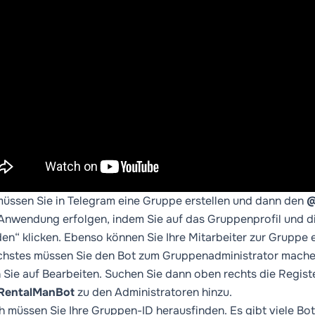
üssen Sie in Telegram eine Gruppe erstellen und dann den
@
 Anwendung erfolgen, indem Sie auf das Gruppenprofil und di
den“ klicken. Ebenso können Sie Ihre Mitarbeiter zur Gruppe 
chstes müssen Sie den Bot zum Gruppenadministrator mache
n Sie auf Bearbeiten. Suchen Sie dann oben rechts die Regis
entalManBot
zu den Administratoren hinzu.
 müssen Sie Ihre Gruppen-ID herausfinden. Es gibt viele Bots,