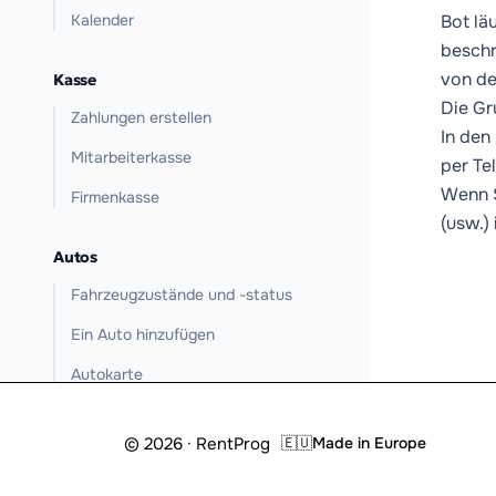
Kalender
Bot lä
beschr
von de
Kasse
Die Gr
Zahlungen erstellen
In den
Mitarbeiterkasse
per Te
Wenn S
Firmenkasse
(usw.)
Autos
Fahrzeugzustände und -status
Ein Auto hinzufügen
Autokarte
Wartung
© 2026 · RentProg
🇪🇺
Made in Europe
Mietpreise
GPS-Tracker verbinden