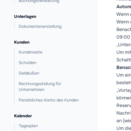
Buchungsverwaltung
Autom
Wenn e
Unterlagen
Wenn d
Dokumentenerstellung
Benach
09:00 
Kunden
„Unter
Um mit
Kundenseite
Schalt
Schulden
Benac
Geldbußen
Um ein
besteh
Rechnungsstellung für
Unternehmen
„Vorla
können
Persönliches Konto des Kunden
Reserv
Nachri
Kalender
an (wi
Tagesplan
Um die