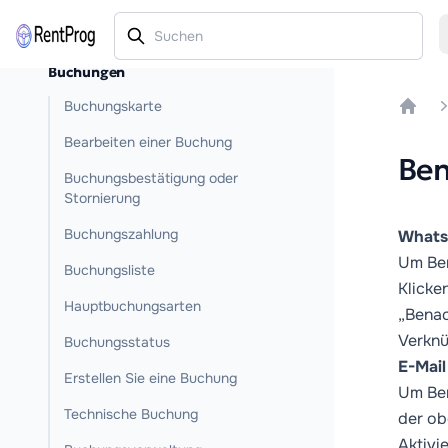
Buchungen
Buchungskarte
Home
Bearbeiten einer Buchung
Ben
Buchungsbestätigung oder
Stornierung
Buchungszahlung
What
Um Ben
Buchungsliste
Klicke
Hauptbuchungsarten
„Benac
Verknü
Buchungsstatus
E-Mail
Erstellen Sie eine Buchung
Um Ben
Technische Buchung
der ob
Aktivi