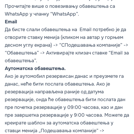
Прочитајте више о повезивању обавештења са
WhatsApp у чланку “WhatsApp”.
Email
Да бисте слали обавештења на Email потребно је да
отворите ставку менија (кликом на автар у горњем
десном углу екрана) -> “CПодешавања компаније” ->
“Обавештења” -> Активирајте клизач ставке “Email за
обавештења”.
Аутоматска обавештења.
Ако је аутомобил резервисан данас и преузмете га
данас, неће бити послата обавештења. Ако је
резервација направљена раније од датума
резервације, онда ће обавештења бити послата дан
пре почетка резервације у 09:00 часова, као и дан
пре завршетка резервације у 9:00 часова. Можете да
креирате шаблон за аутоматска обавештења у
ставци менија „Подешавања компаније“ ->