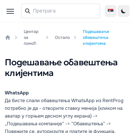
Центар
Подешавање
за
Остало
обавештења
Home
помоћ
клијентима
Подешавање обавештења
клијентима
WhatsApp
Да бисте слали обавештења WhatsApp из RentProg
потребно је да - отворите ставку менија (кликом на
аватар у горњем десном углу екрана) ->
„Подешавања компаније“ -> “Обавештења” ->
Повежите се, ауторизујте и платите је функција.