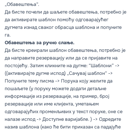
„Обавештења“.
Да бисте почели да шаљете обавештења, потребно је
да активирате шаблон помоћу одговарајућег
дугмета изнад сваког обрасца шаблона и попуните
га.
Обавештења за ручно слање.
Да бисте креирали шаблон обавештења, потребно је
да направите резервацију или да се пријавите на
постојећу. Затим кликните на дугме: “Шаблони” ->
((активирајте дугме испод) „Сачувај шаблон“ ->
Попуните тему писма -> Порука коју желите да
пошаљете (у поруку можете додати детаљне
информације из резервације, на пример, број
резервације или име клијента, уметањем
одговарајућих променљивих у текст поруке, оне се
налазе испод -> Доступне варијабле. ) -> Одредите
назив шаблона (како ће бити приказан са падајуће