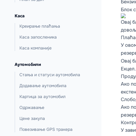
Бензин
Блок 
Каса
Овај б
Креирање плаћања
довољ
Каса запосленика
Плаћ
У овом
Каса компаније
резерв
Овај б
Аутомобили
Екцел.
Стања и статуси аутомобила
Прод
Ако п
Додавање аутомобила
екстен
Картица за аутомобил
Слобо
Ако по
Одржавање
резерв
Цене закупа
Контр
Повезивање GPS тракера
У зави