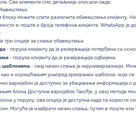
оле. Све елементе смо детаљније описали
овде
.
обавештења
м блоку можете слати различита обавештења клијенту. На
ности е-поште и броја телефона клијента. WhatsApp је д
у
.
је три опције за слање обавештења:
да
- порука клијенту да је резервација потврђена са ос
ање
- порука клијенту да је резервација одбијена.
 шаблонима
- овај начин слања је најуниверзалнији. Мо
, као и коришћењем унапред креираних шаблона, који се
ко варијабли је доступно за убацивање информација о р
ањем блока
Доступне варијабле.
Такође, у овој методи м
лона у поруку; ова опција је доступна када се користи 
ом. Могуће је изабрати начин слања, путем е-поште или 