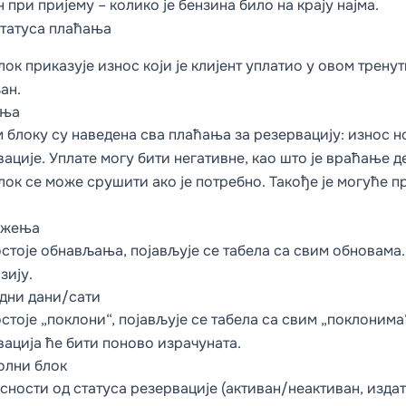
 при пријему – колико је бензина било на крају најма.
статуса плаћања
лок приказује износ који је клијент уплатио у овом тренут
ан.
ања
 блоку су наведена сва плаћања за резервацију: износ 
ације. Уплате могу бити негативне, као што је враћање д
лок се може срушити ако је потребно. Такође је могуће п
ужења
остоје обнављања, појављује се табела са свим обновама
зију.
дни дани/сати
стоје „поклони“, појављује се табела са свим „поклонима
ација ће бити поново израчуната.
олни блок
сности од статуса резервације (активан/неактиван, издато