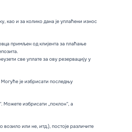
ку, као и за колико дана је уплаћени износ
новца примљен од клијента за плаћање
епозита.
реузети све уплате за ову резервацију у
. Могуће је избрисати последњу
“. Можете избрисати „поклон“, а
 возило или не, итд.), постоје различите