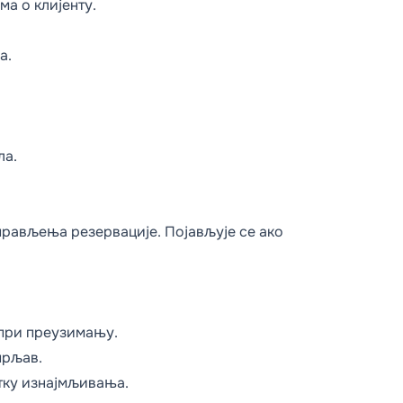
ма о клијенту.
а.
ла.
прављења резервације. Појављује се ако
 при преузимању.
прљав.
етку изнајмљивања.