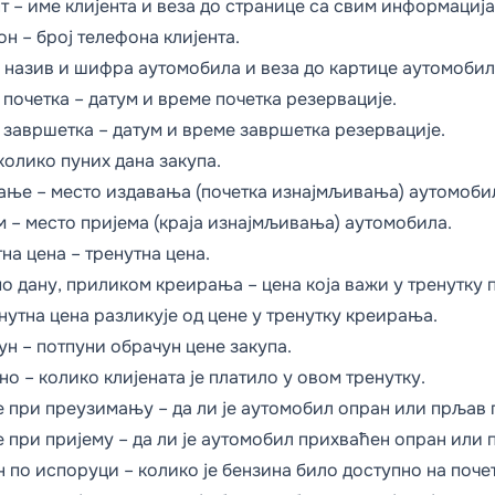
т – име клијента и веза до странице са свим информација
н – број телефона клијента.
– назив и шифра аутомобила и веза до картице аутомобил
почетка – датум и време почетка резервације.
 завршетка – датум и време завршетка резервације.
колико пуних дана закупа.
ање – место издавања (почетка изнајмљивања) аутомоби
м – место пријема (краја изнајмљивања) аутомобила.
на цена – тренутна цена.
о дану, приликом креирања – цена која важи у тренутку 
нутна цена разликује од цене у тренутку креирања.
н – потпуни обрачун цене закупа.
о – колико клијената је платило у овом тренутку.
 при преузимању – да ли је аутомобил опран или прљав
 при пријему – да ли је аутомобил прихваћен опран или 
 по испоруци – колико је бензина било доступно на поч