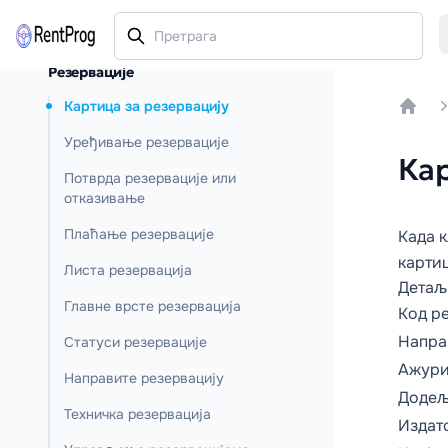
Резервације
Картица за резервацију
Home
Уређивање резервације
Кар
Потврда резервације или
отказивање
Плаћање резервације
Када к
картиц
Листа резервација
Детаљ
Главне врсте резервација
Код ре
Напра
Статуси резервације
Ажури
Направите резервацију
Додељ
Техничка резервација
Издато