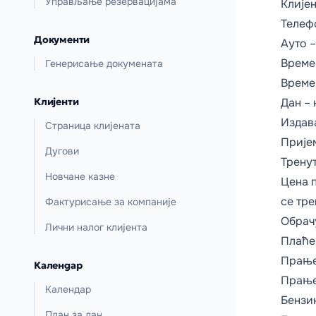
Управљање резервацијама
Клијен
Телефо
Документи
Ауто 
Време 
Генерисање докумената
Време
Клијенти
Дан – 
Издав
Страница клијената
Прије
Дугови
Тренут
Новчане казне
Цена п
се тре
Фактурисање за компаније
Обрачу
Лични налог клијента
Плаћен
Прање
Календар
Прање
Календар
Бензин
План за дан