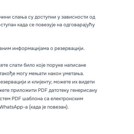
чини слања су доступни у зависности од
оступан када се
повезује на одговарајућу
новним информацијама о резервацији.
жете слати било које поруке написане
 такође могу мењати након уметања.
езервацији и клијенту; можете их видети
ожете приложити PDF датотеку генерисану
систем PDF шаблона са електронским
WhatsApp-а (када је повезан).