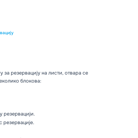
вацију
у за резервацију на листи, отвара се
неколико блокова:
у резервацији.
с резервације.