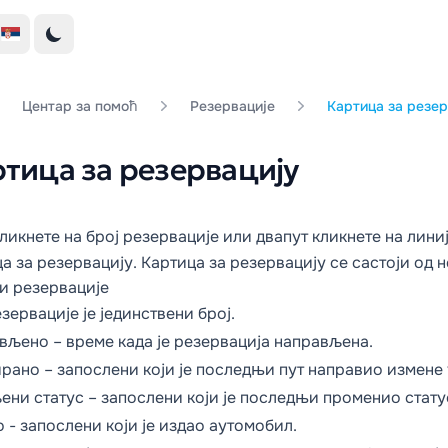
Центар за помоћ
Резервације
Картица за резер
тица за резервацију
ликнете на број резервације или двапут кликнете на линиј
а за резервацију. Картица за резервацију се састоји од 
и резервације
зервације је јединствени број.
вљено – време када је резервација направљена.
рано – запослени који је последњи пут направио измене 
ени статус – запослени који је последњи променио стату
 - запослени који је издао аутомобил.