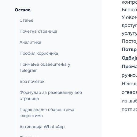
контр
Блок 
Остало
У ово
Стање
доступ
Почетна страница
услуг
Посто
Аналитика
Потвр
Профил корисника
Одбиј
Примање обавештења у
Према
Telegram
ручно
Брз почетак
Неколи
отвар
Формулар за резервацију веб
странице
из шаб
потпис
Подешавање обавештења
клијентима
Активација WhatsApp