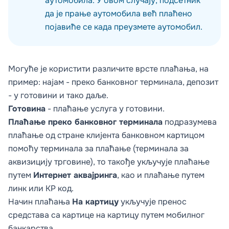
аутомобила. У овом случају, подсетник
да је прање аутомобила већ плаћено
појавиће се када преузмете аутомобил.
Могуће је користити различите врсте плаћања, на
пример: најам - преко банковног терминала, депозит
- у готовини и тако даље.
Готовина
- плаћање услуга у готовини.
Плаћање преко банковног терминала
подразумева
плаћање од стране клијента банковном картицом
помоћу терминала за плаћање (терминала за
аквизицију трговине), то такође укључује плаћање
путем
Интернет аквајринга
, као и плаћање путем
линк или КР код.
Начин плаћања
На картицу
укључује пренос
средстава са картице на картицу путем мобилног
банкарства.