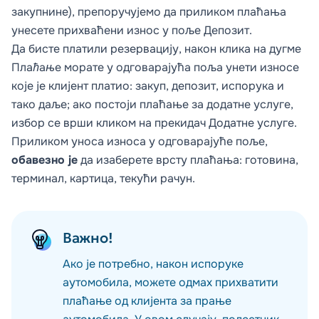
закупнине), препоручујемо да приликом плаћања
унесете прихваћени износ у поље
Депозит
.
Да бисте платили резервацију, након клика на дугме
Плаћање
морате у одговарајућа поља унети износе
које је клијент платио: закуп, депозит, испорука и
тако даље; ако постоји плаћање за додатне услуге,
избор се врши кликом на прекидач
Додатне услуге
.
Приликом уноса износа у одговарајуће поље,
обавезно је
да изаберете врсту плаћања: готовина,
терминал, картица, текући рачун.
Важно!
Ако је потребно, након испоруке
аутомобила, можете одмах прихватити
плаћање од клијента за прање