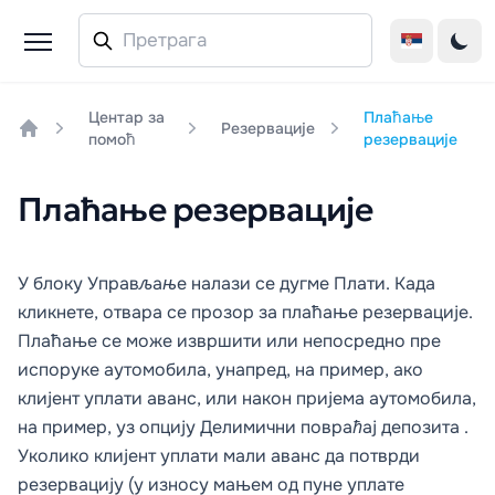
Центар за
Плаћање
Резервације
помоћ
резервације
Home
Плаћање резервације
У блоку
Управљање
налази се дугме
Плати
. Када
кликнете, отвара се прозор за плаћање резервације.
Плаћање се може извршити или непосредно пре
испоруке аутомобила, унапред, на пример, ако
клијент уплати аванс, или након пријема аутомобила,
на пример, уз опцију
Делимични повраћај депозита
.
Уколико клијент уплати мали аванс да потврди
резервацију (у износу мањем од пуне уплате