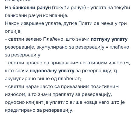
На
банковни рачун
(текући рачун) - уплата на текући
банковни рачун компаније.
Након извршене уплате, дугме
Плати
се мења у три
опције:
- светли зелено
Плаћено
, што значи
потпуну уплату
резервације, акумулирано за резервацију = плаћено
за резервацију;
- светли црвено са приказаним негативним износом,
што значи
недовољну уплату
за резервацију, тј.
акумулирано више од плаћеног;
- светли наранџасто са приказаним позитивним
износом, што значи преплату за резервацију,
односно клијент је уплатио више новца него што је
кредитирано за резервацију.