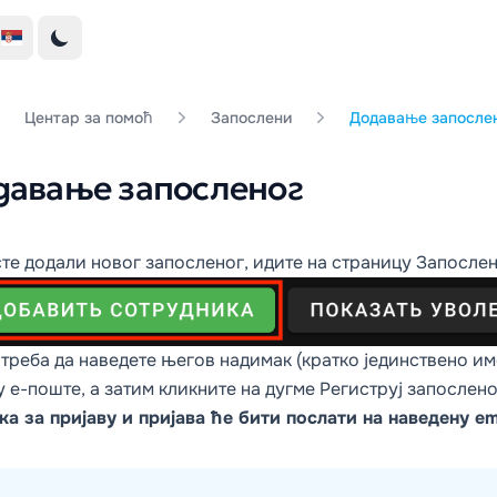
Центар за помоћ
Запослени
Додавање запосле
давање запосленог
те додали новог запосленог, идите на страницу
Запосле
треба да наведете његов надимак (кратко јединствено име
 е-поште, а затим кликните на дугме
Региструј запослено
а за пријаву и пријава ће бити послати на наведену em