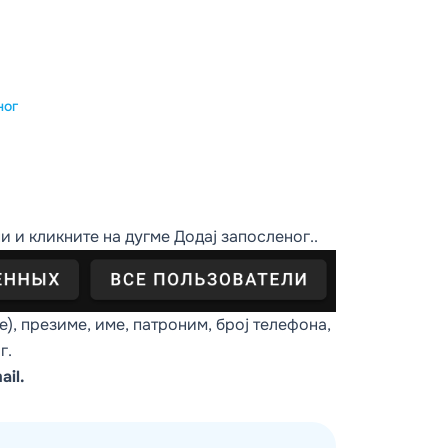
ног
ни
и кликните на дугме
Додај запосленог.
.
), презиме, име, патроним, број телефона,
г
.
ail.