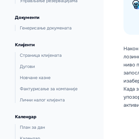
Управљање резервацијама
Документи
Генерисање докумената
Клијенти
Након
Страница клијената
лозин
ниво 
Дугови
запос
Новчане казне
изабер
Када з
Фактурисање за компаније
упозор
Лични налог клијента
актив
Календар
План за дан
Календар