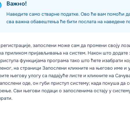
Важно!
Наведите само стварне податке. Ово ће вам помоћи да 
сва важна обавештења ће бити послата на наведене п
 регистрације, запослени може сам да промени своју ло
ка
приликом пријављивања на систем. Након што додате з
приступа функцијама програма тако што ћете изабрати
ко
леног, на страници
Запослени
кликните на његово име и у
ите његову улогу са падајуће листе и кликните на
Сачува
апослени оде, он губи приступ систему; када покуша да 
ење. Сви његови подаци о запосленима остају у систему
ирати.