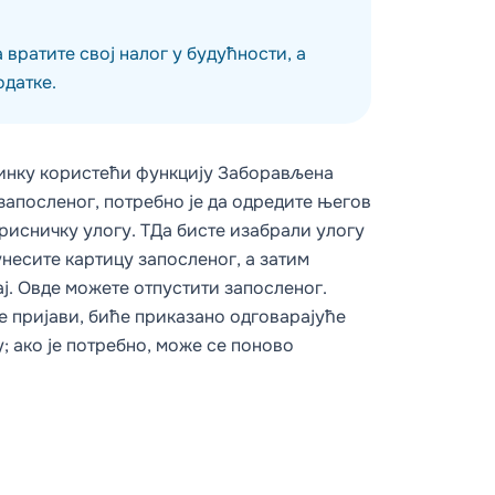
вратите свој налог у будућности, а
одатке.
зинку користећи функцију
Заборављена
апосленог, потребно је да одредите његов
рисничку улогу
. TДа бисте изабрали улогу
несите картицу запосленог, а затим
ј
. Овде можете
отпустити
запосленог.
се пријави, биће приказано одговарајуће
; ако је потребно, може се поново