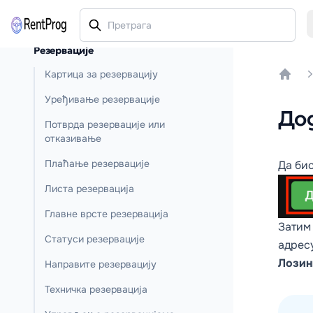
Резервације
Картица за резервацију
Home
Уређивање резервације
До
Потврда резервације или
отказивање
Плаћање резервације
Да бис
Листа резервација
Главне врсте резервација
Затим 
Статуси резервације
адресу
Лозинк
Направите резервацију
Техничка резервација