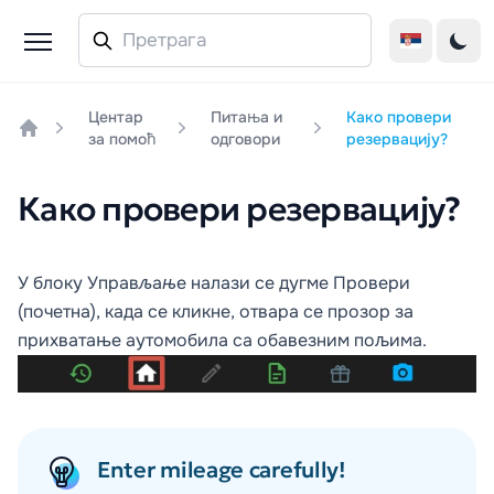
Центар
Питања и
Како провери
за помоћ
одговори
резервацију?
Home
Како провери резервацију?
У блоку
Управљање
налази се дугме
Провери
(почетна), када се кликне, отвара се прозор за
прихватање аутомобила са обавезним пољима.
Enter mileage carefully!