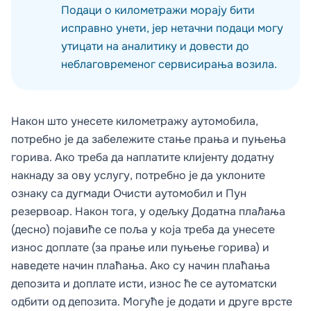
Подаци о километражи морају бити
исправно унети, јер нетачни подаци могу
утицати на аналитику и довести до
неблаговременог сервисирања возила.
Након што унесете километражу аутомобила,
потребно је да забележите стање прања и пуњења
горива. Ако треба да наплатите клијенту додатну
накнаду за ову услугу, потребно је да уклоните
ознаку са дугмади
Очисти аутомобил
и
Пун
резервоар
. Након тога, у одељку
Додатна плаћања
(десно) појавиће се поља у која треба да унесете
износ доплате (за прање или пуњење горива) и
наведете начин плаћања. Ако су начин плаћања
депозита и доплате исти, износ ће се аутоматски
одбити од депозита. Могуће је додати и друге врсте