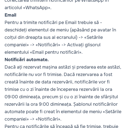
conectarea trimiterii notificărilor pe WhatsApp în
articolul «WhatsApp».
Email
Pentru a trimite notificări pe Email trebuie să -
deschideți elementul de meniu (apăsând pe avatar în
colțul din dreapta sus al ecranului) -> «Setările
companiei» -> «Notificări» -> Activați glisorul
elementului «Email pentru notificări».
Notificări automate.
Dacă ați rezervat mașina astăzi și predarea este astăzi,
notificările nu vor fi trimise. Dacă rezervarea a fost
creată înainte de data rezervării, notificările vor fi
trimise cu o zi înainte de începerea rezervării la ora
09:00 dimineața, precum și cu o zi înainte de sfârșitul
rezervării la ora 9:00 dimineața. Șablonul notificărilor
automate poate fi creat în elementul de meniu «Setările
companiei» -> «Notificări».
Pentru ca notificările să înceapă să fie trimise, trebuie