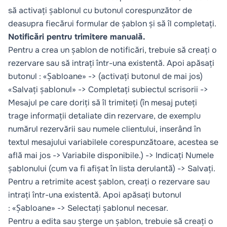
să activați șablonul cu butonul corespunzător de
deasupra fiecărui formular de șablon și să îl completați.
Notificări pentru trimitere manuală.
Pentru a crea un șablon de notificări, trebuie să creați o
rezervare sau să intrați într-una existentă. Apoi apăsați
butonul : «Șabloane» -> (activați butonul de mai jos)
«Salvați șablonul» -> Completați subiectul scrisorii ->
Mesajul pe care doriți să îl trimiteți (în mesaj puteți
trage informații detaliate din rezervare, de exemplu
numărul rezervării sau numele clientului, inserând în
textul mesajului variabilele corespunzătoare, acestea se
află mai jos -> Variabile disponibile.) -> Indicați Numele
șablonului (cum va fi afișat în lista derulantă) -> Salvați.
Pentru a retrimite acest șablon, creați o rezervare sau
intrați într-una existentă. Apoi apăsați butonul
: «Șabloane» -> Selectați șablonul necesar.
Pentru a edita sau șterge un șablon, trebuie să creați o