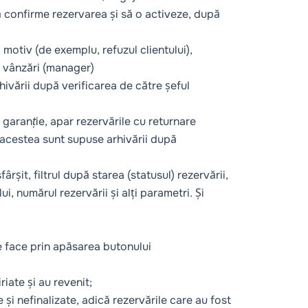
să confirme rezervarea și să o activeze, după
 motiv (de exemplu, refuzul clientului),
e vânzări (manager)
rhivării după verificarea de către șeful
 garanție
, apar rezervările cu returnare
 acestea sunt supuse arhivării după
rșit, filtrul după starea (statusul) rezervării,
i, numărul rezervării și alți parametri. Și
se face prin apăsarea butonului
riate și au revenit;
e și nefinalizate, adică rezervările care au fost