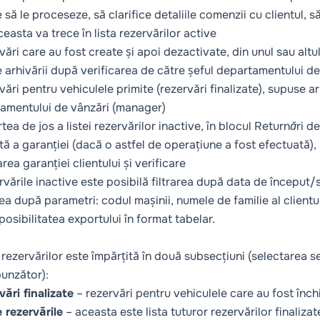
 să le proceseze, să clarifice detaliile comenzii cu clientul, 
easta va trece în lista rezervărilor active
vări care au fost create și apoi dezactivate, din unul sau altul
 arhivării după verificarea de către șeful departamentului d
vări pentru vehiculele primite (rezervări finalizate), supuse a
amentului de vânzări (manager)
rtea de jos a listei rezervărilor inactive, în blocul
Returnări de
ă a garanției (dacă o astfel de operațiune a fost efectuată),
rea garanției clientului și verificare
rvările inactive este posibilă filtrarea după data de început/sfâ
a după parametri: codul mașinii, numele de familie al clientulu
posibilitatea exportului în format tabelar.
 rezervărilor este împărțită în două subsecțiuni (selectarea 
unzător):
vări finalizate
– rezervări pentru vehiculele care au fost închi
 rezervările
– aceasta este lista tuturor rezervărilor finalizat