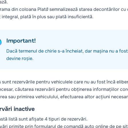
ază.
rama din coloana
Plată
semnalizează starea decontărilor cu 
 integral, plată în plus sau plată insuficientă.
Important!
Dacă termenul de chirie s-a încheiat, dar mașina nu a fost 
devine roșie.
s sunt rezervările pentru vehiculele care nu au fost încă elibe
ecesar, căutarea rezervării pentru obținerea informațiilor co
area sau primirea vehiculului, efectuarea altor acțiuni necesar
vări inactive
stă listă sunt afișate 4 tipuri de rezervări.
rvări primite prin formularul de comandă auto online de pe sit