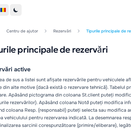
Centru de ajutor
Rezervări
Tipurile principale de r
urile principale de rezervări
vări active
ea de sus a listei sunt afișate rezervările pentru vehiculele af
e din alte motive (dacă există o rezervare tehnică). Tabelul pr
are. Apăsând pictograma din coloana
St.client
puteți modifica
rile rezervărilor
). Apăsând coloana
Notă
puteți modifica inf
nd coloana
Resp.
(responsabil) puteți selecta sau modifica a
ea vehiculului pentru rezervarea indicată. La desemnarea resp
inalizarea sarcinii corespunzătoare (primire/eliberare), legă