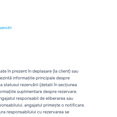
ezervări
late în prezent în deplasare (la client) sau
ezintă informațiile principale despre
 statusul rezervării (detalii în secțiunea
ormațiile suplimentare despre rezervare.
ngajatul responsabil de eliberarea sau
onsabilului, angajatul primește o notificare.
tura responsabilului cu rezervarea se