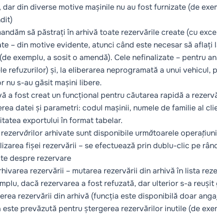
, dar din diverse motive mașinile nu au fost furnizate (de exem
dit)
ndăm să păstrați în arhivă toate rezervările create (cu excepț
ate – din motive evidente, atunci când este necesar să aflați l
 (de exemplu, a sosit o amendă). Cele nefinalizate – pentru an
e refuzurilor) și, la eliberarea neprogramată a unui vehicul, pu
r nu s-au găsit mașini libere.
ivă a fost creat un funcțional pentru căutarea rapidă a rezerv
rea datei și parametri: codul mașinii, numele de familie al clie
itatea exportului în format tabelar.
ta rezervărilor arhivate sunt disponibile următoarele operațiun
alizarea fișei rezervării – se efectuează prin dublu-clic pe r
ate despre rezervare
hivarea rezervării – mutarea rezervării din arhivă în lista rez
mplu, dacă rezervarea a fost refuzată, dar ulterior s-a reușit
gerea rezervării din arhivă (funcția este disponibilă doar anga
a este prevăzută pentru ștergerea rezervărilor inutile (de exe