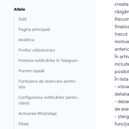
create
Altele
răzgân
Recoma
Sold
finaliz
Pagina principală
trecut
Analitica
motivel
anterio
Profilul utilizatorului
În arh
Primirea notificărilor în Telegram
include
Pornire rapidă
posibil
În lis
Formularul de rezervare pentru
- vizu
site
detali
Configurarea notificărilor pentru
- dezar
clienți
de exe
Activarea WhatsApp
- șter
funcți
Filiale