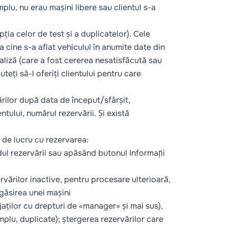
plu, nu erau mașini libere sau clientul s-a
ia celor de test și a duplicatelor). Cele
a cine s-a aflat vehiculul în anumite date din
aliză (care a fost cererea nesatisfăcută sau
teți să-l oferiți clientului pentru care
ărilor după data de început/sfârșit,
ntului, numărul rezervării. Și există
i de lucru cu rezervarea:
ândul rezervării sau apăsând butonul
Informații
ervărilor inactive, pentru procesare ulterioară,
 găsirea unei mașini
jaților cu drepturi de «manager» și mai sus),
mplu, duplicate); ștergerea rezervărilor care