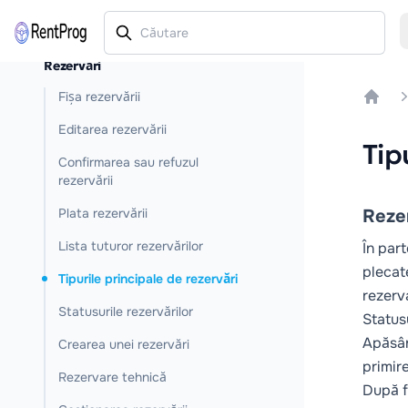
Rezervări
Fișa rezervării
Home
Editarea rezervării
Tip
Confirmarea sau refuzul
rezervării
Plata rezervării
Rezer
Lista tuturor rezervărilor
În part
plecat
Tipurile principale de rezervări
rezerv
Statusurile rezervărilor
Statusu
Apăsâ
Crearea unei rezervări
primir
Rezervare tehnică
După f