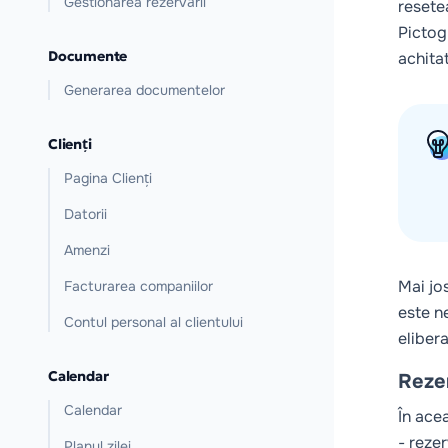
Gestionarea rezervării
resete
Pictog
Documente
achitat
Generarea documentelor
Clienți
Pagina Clienți
Datorii
Amenzi
Mai jo
Facturarea companiilor
este n
Contul personal al clientului
eliber
Calendar
Rezer
Calendar
În acea
- reze
Planul zilei