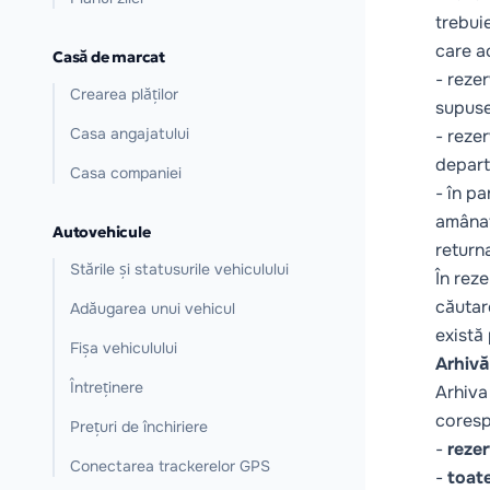
trebuie
care ac
Casă de marcat
- rezer
Crearea plăților
supuse
Casa angajatului
- rezer
depart
Casa companiei
- în pa
amânat
Autovehicule
returna
Stările și statusurile vehiculului
În reze
căutare
Adăugarea unui vehicul
există 
Fișa vehiculului
Arhivă
Întreținere
Arhiva
coresp
Prețuri de închiriere
-
rezer
Conectarea trackerelor GPS
-
toate