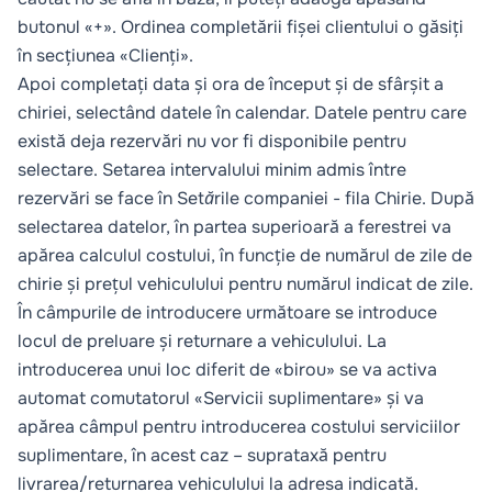
butonul «+». Ordinea completării fișei clientului o găsiți
în secțiunea «Clienți».
Apoi completați data și ora de început și de sfârșit a
chiriei, selectând datele în calendar. Datele pentru care
există deja rezervări nu vor fi disponibile pentru
selectare. Setarea intervalului minim admis între
rezervări se face în
Setările companiei
- fila
Chirie
. După
selectarea datelor, în partea superioară a ferestrei va
apărea calculul costului, în funcție de numărul de zile de
chirie și prețul vehiculului pentru numărul indicat de zile.
În câmpurile de introducere următoare se introduce
locul de preluare și returnare a vehiculului. La
introducerea unui loc diferit de «birou» se va activa
automat comutatorul «Servicii suplimentare» și va
apărea câmpul pentru introducerea costului serviciilor
suplimentare, în acest caz – suprataxă pentru
livrarea/returnarea vehiculului la adresa indicată.