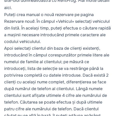
site-ului dumneavoastră cu RentProg. Mai multe detalii
aici
.
Puteți crea manual o nouă rezervare pe pagina
Rezervare nouă
. În câmpul «Vehicul» selectați vehiculul
din listă. În același timp, puteți efectua o căutare rapidă
a mașinii necesare introducând primele caractere ale
codului vehiculului.
Apoi selectați clientul din baza de clienți existenți,
introducând în câmpul corespunzător primele litere ale
numelui de familie al clientului; pe măsură ce
introduceți, lista de selecție se va restrânge până la
potrivirea completă cu datele introduse. Dacă există 2
clienți cu același nume complet, diferențierea se face
după numărul de telefon al clientului. Lângă numele
clientului sunt afișate ultimele 4 cifre ale numărului de
telefon. Căutarea se poate efectua și după ultimele
patru cifre ale numărului de telefon. Dacă clientul
căutat nu se află în bază, îl puteți adăuga apăsând