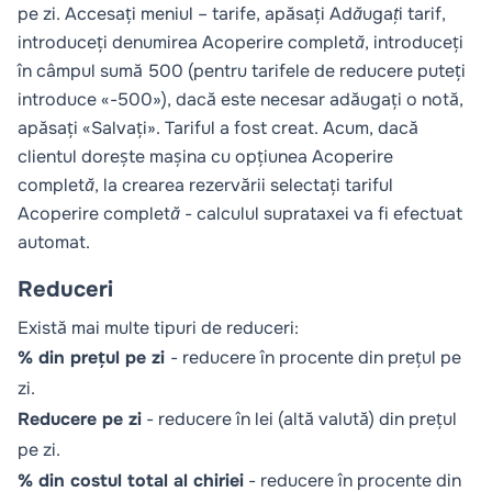
pe zi. Accesați meniul – tarife, apăsați
Adăugați tarif
,
introduceți denumirea
Acoperire completă
, introduceți
în câmpul sumă 500 (pentru tarifele de reducere puteți
introduce «-500»), dacă este necesar adăugați o notă,
apăsați «Salvați». Tariful a fost creat. Acum, dacă
clientul dorește mașina cu opțiunea
Acoperire
completă
, la crearea rezervării selectați tariful
Acoperire completă
- calculul suprataxei va fi efectuat
automat.
Reduceri
Există mai multe tipuri de reduceri:
% din prețul pe zi
- reducere în procente din prețul pe
zi.
Reducere pe zi
- reducere în lei (altă valută) din prețul
pe zi.
% din costul total al chiriei
- reducere în procente din