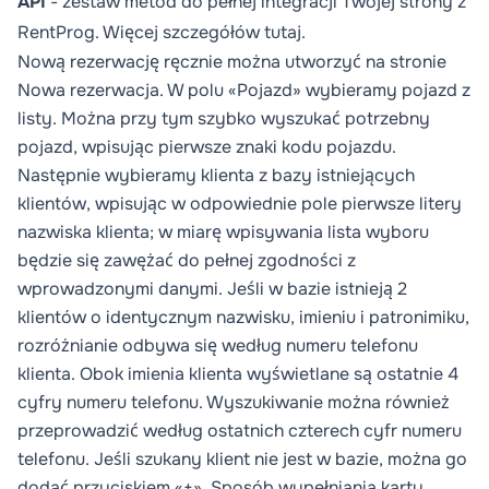
API
- zestaw metod do pełnej integracji Twojej strony z
RentProg. Więcej szczegółów
tutaj
.
Nową rezerwację ręcznie można utworzyć na stronie
Nowa rezerwacja
. W polu «Pojazd» wybieramy pojazd z
listy. Można przy tym szybko wyszukać potrzebny
pojazd, wpisując pierwsze znaki kodu pojazdu.
Następnie wybieramy klienta z bazy istniejących
klientów, wpisując w odpowiednie pole pierwsze litery
nazwiska klienta; w miarę wpisywania lista wyboru
będzie się zawężać do pełnej zgodności z
wprowadzonymi danymi. Jeśli w bazie istnieją 2
klientów o identycznym nazwisku, imieniu i patronimiku,
rozróżnianie odbywa się według numeru telefonu
klienta. Obok imienia klienta wyświetlane są ostatnie 4
cyfry numeru telefonu. Wyszukiwanie można również
przeprowadzić według ostatnich czterech cyfr numeru
telefonu. Jeśli szukany klient nie jest w bazie, można go
dodać przyciskiem «+». Sposób wypełniania karty