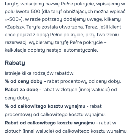
taryfę
, wpisujemy nazwę
Pełne pokrycie
, wpisujemy w
polu kwota 500 (dla taryf obniżających można wpisać
«-500»), w razie potrzeby dodajemy uwagę, klikamy
«Zapisz». Taryfa została utworzona. Teraz, jeśli klient
chce pojazd z opcją
Pełne pokrycie
, przy tworzeniu
rezerwacji wybieramy taryfę
Pełne pokrycie
–
kalkulacja dopłaty nastąpi automatycznie.
Rabaty
Istnieje kilka rodzajów rabatów:
% od ceny doby
- rabat procentowy od ceny doby.
Rabat za dobę
- rabat w złotych (innej walucie) od
ceny doby.
% od całkowitego kosztu wynajmu
- rabat
procentowy od całkowitego kosztu wynajmu.
Rabat od całkowitego kosztu wynajmu
- rabat w
złotych (innej walucie) od całkowitego kosztu wynajmu.